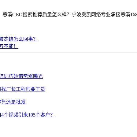
GEO搜索推荐质量怎么样？宁波奥凯网络专业承接慈溪1688代运营,
金被冻结怎么回事？
万不能！
频培训巧妙借势涨曝光
间找厂长工程师要干货
零售还是批发
4个视频引来105个客户？