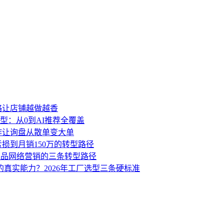
策略让店铺越做越香
型：从0到AI推荐全覆盖
动作让询盘从散单变大单
亏损到月销150万的转型路径
业品网络营销的三条转型路径
的真实能力？2026年工厂选型三条硬标准