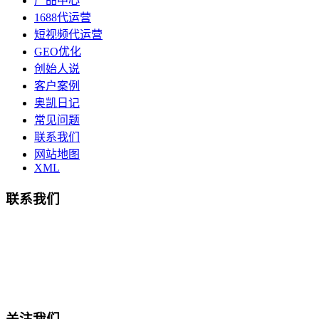
产品中心
1688代运营
短视频代运营
GEO优化
创始人说
客户案例
奥凯日记
常见问题
联系我们
网站地图
XML
联系我们
总部地址：鄞州商会大厦-南楼
宁波奥凯盛鼎信息科技有限公司
电话:15857409235
关注我们