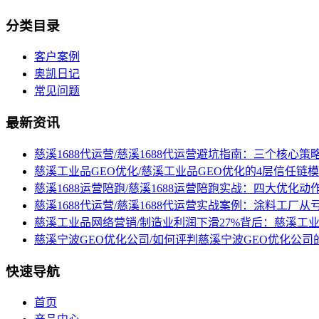
分类目录
客户案例
奥凯日记
常见问题
最新资讯
慈溪1688代运营/慈溪1688代运营避坑指南：三个核心
慈溪工业品GEO优化/慈溪工业品GEO优化的4层信任链模
慈溪1688运营陪跑/慈溪1688运营陪跑实战：四大优化
慈溪1688代运营/慈溪1688代运营实战案例：涂料工厂从
慈溪工业品网络营销/制造业利润下滑27%背后：慈溪工
慈溪宁波GEO优化公司/如何评判慈溪宁波GEO优化公司
快速导航
首页