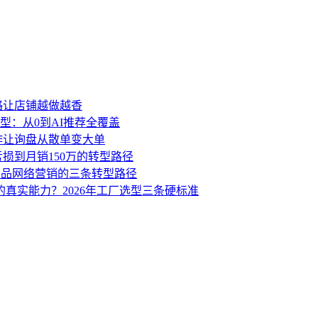
策略让店铺越做越香
型：从0到AI推荐全覆盖
动作让询盘从散单变大单
亏损到月销150万的转型路径
业品网络营销的三条转型路径
的真实能力？2026年工厂选型三条硬标准