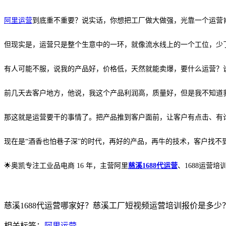
阿里运营
到底重不重要？说实话，你想把工厂做大做强，光靠一个运营
但现实是，运营只是整个生意中的一环，就像流水线上的一个工位，少
有人可能不服，说我的产品好，价格低，天然就能卖爆，要什么运营？
前几天去客户地方，他说，我这个产品利润高，质量好，但是我不知道
那这就是运营要干的事情了。把产品推到客户面前，让客户有点击、有
现在是
“酒香也怕巷子深”的时代，再好的产品，再牛的技术，客户找不
🌟奥凯专注工业品电商 16 年，主营阿里
慈溪1688代运营
、1688运营
慈溪1688代运营哪家好？慈溪工厂短视频运营培训报价是多少？慈溪
相关标签：
阿里运营
,