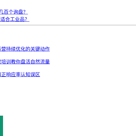
几百个询盘？
更适合工业品？
里运营持续优化的关键动作
运营培训教你盘活自然流量
纠正响应率认知误区