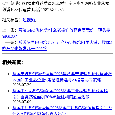
少？慈溪GEO搜索推荐质量怎么样？宁波奥凯网络专业承接
慈溪1688代运营,电话:15857409235
相关标签：
短视频
,
上一条：
慈溪GEO优化/为什么老板们放弃百度竞价，转头抢
做GEO？
下一条：
慈溪阿里巴巴培训/别让产品少拖垮阿里店铺，教你2
款产品也能发几十个链接
相关新闻：
慈溪宁波短视频代运营/2026年慈溪宁波短视频代运营怎
么选？工业品企业5条验证标准与AI搜索协同策略
2026-07-29
慈溪工业品短视频获客/2026慈溪工业品短视频获客指
南：垂类赛道坐拥30%流量红利的底层逻辑
2026-07-09
慈溪工厂短视频运营/2026慈溪工厂短视频运营指南：为
什么AI视频不能替代真人出镜