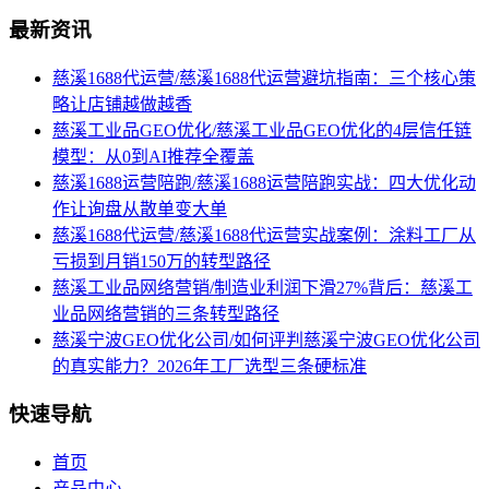
最新资讯
慈溪1688代运营/慈溪1688代运营避坑指南：三个核心策
略让店铺越做越香
慈溪工业品GEO优化/慈溪工业品GEO优化的4层信任链
模型：从0到AI推荐全覆盖
慈溪1688运营陪跑/慈溪1688运营陪跑实战：四大优化动
作让询盘从散单变大单
慈溪1688代运营/慈溪1688代运营实战案例：涂料工厂从
亏损到月销150万的转型路径
慈溪工业品网络营销/制造业利润下滑27%背后：慈溪工
业品网络营销的三条转型路径
慈溪宁波GEO优化公司/如何评判慈溪宁波GEO优化公司
的真实能力？2026年工厂选型三条硬标准
快速导航
首页
产品中心