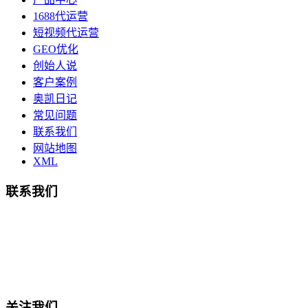
1688代运营
短视频代运营
GEO优化
创始人说
客户案例
奥凯日记
常见问题
联系我们
网站地图
XML
联系我们
总部地址：鄞州商会大厦-南楼
宁波奥凯盛鼎信息科技有限公司
电话:15857409235
关注我们