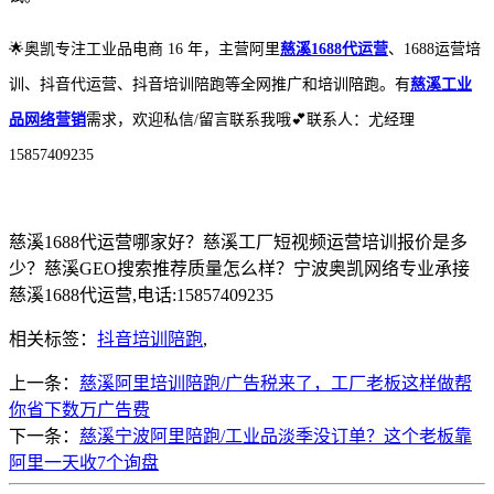
🌟奥凯专注工业品电商 16 年，主营阿里
慈溪1688代运营
、1688运营培
训、抖音代运营、抖音培训陪跑等全网推广和培训陪跑。有
慈溪工业
品网络营销
需求，欢迎私信/留言联系我哦💕联系人：尤经理
15857409235
慈溪1688代运营哪家好？慈溪工厂短视频运营培训报价是多
少？慈溪GEO搜索推荐质量怎么样？宁波奥凯网络专业承接
慈溪1688代运营,电话:15857409235
相关标签：
抖音培训陪跑
,
上一条：
慈溪阿里培训陪跑/广告税来了，工厂老板这样做帮
你省下数万广告费
下一条：
慈溪宁波阿里陪跑/工业品淡季没订单？这个老板靠
阿里一天收7个询盘