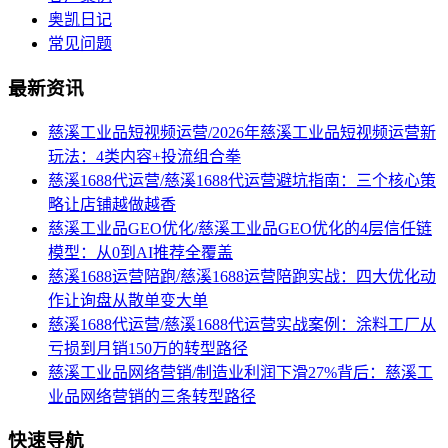
奥凯日记
常见问题
最新资讯
慈溪工业品短视频运营/2026年慈溪工业品短视频运营新
玩法：4类内容+投流组合拳
慈溪1688代运营/慈溪1688代运营避坑指南：三个核心策
略让店铺越做越香
慈溪工业品GEO优化/慈溪工业品GEO优化的4层信任链
模型：从0到AI推荐全覆盖
慈溪1688运营陪跑/慈溪1688运营陪跑实战：四大优化动
作让询盘从散单变大单
慈溪1688代运营/慈溪1688代运营实战案例：涂料工厂从
亏损到月销150万的转型路径
慈溪工业品网络营销/制造业利润下滑27%背后：慈溪工
业品网络营销的三条转型路径
快速导航