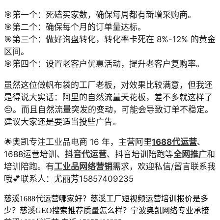
🎯第一个：死磕买家数，确保每周都有新增采购商。
🎯第二个：确保每个月的订单量达标。
🎯第三个：做好询盘转化，转化率卡死在 8%-12% 的黄金
区间。
🎯第四个：设置老客户优惠活动，提升老客户复购率。
虽然这位做帆布袋的工厂老板，对效果比较满意，但我还
是得说大实话：阿里的自然流量天花板，差不多就这样了
😔。而且自然流量突发的变动，可能会导致订单不稳定。
建议大家还是要适当投些广告。
🌟奥凯专注工业品电商 16 年，主营阿里
1688代运营
、
1688运营培训、
抖音代运营
、抖音培训陪跑等
全网推广
和
培训陪跑。有
工业品网络营销
需求，欢迎私信/留言联系我
哦💕联系人：尤丽芳15857409235
慈溪1688代运营哪家好？慈溪工厂短视频运营培训报价是多
少？慈溪GEO搜索推荐质量怎么样？宁波奥凯网络专业承接