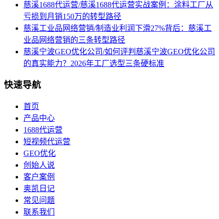
慈溪1688代运营/慈溪1688代运营实战案例：涂料工厂从
亏损到月销150万的转型路径
慈溪工业品网络营销/制造业利润下滑27%背后：慈溪工
业品网络营销的三条转型路径
慈溪宁波GEO优化公司/如何评判慈溪宁波GEO优化公司
的真实能力？2026年工厂选型三条硬标准
快速导航
首页
产品中心
1688代运营
短视频代运营
GEO优化
创始人说
客户案例
奥凯日记
常见问题
联系我们