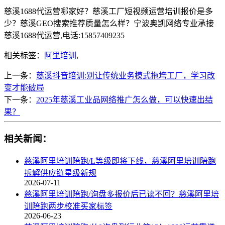
慈溪1688代运营哪家好？慈溪工厂短视频运营培训报价是多
少？慈溪GEO搜索推荐质量怎么样？宁波奥凯网络专业承接
慈溪1688代运营,电话:15857409235
相关标签：
阿里培训
,
上一条：
慈溪抖音培训:别让传统业务模式拖垮工厂，学习改
变才能破局
下一条：
2025年慈溪工业品网络推广怎么做，可以快速出结
果？
相关新闻：
慈溪阿里培训陪跑/L等级即将下线，慈溪阿里培训陪跑
拆解供应链星级新规
2026-07-11
慈溪阿里培训陪跑/询盘多报价后已读不回？慈溪阿里培
训陪跑两步校准买家标签
2026-06-23