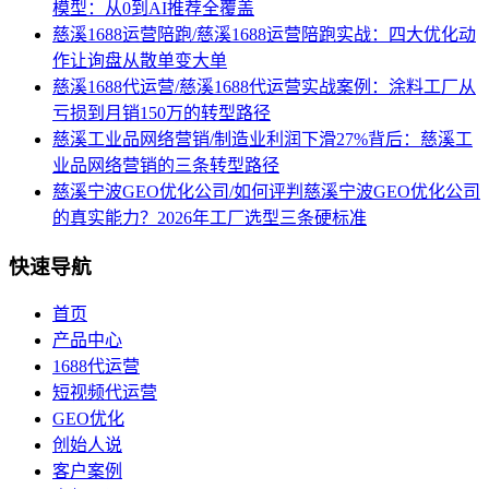
模型：从0到AI推荐全覆盖
慈溪1688运营陪跑/慈溪1688运营陪跑实战：四大优化动
作让询盘从散单变大单
慈溪1688代运营/慈溪1688代运营实战案例：涂料工厂从
亏损到月销150万的转型路径
慈溪工业品网络营销/制造业利润下滑27%背后：慈溪工
业品网络营销的三条转型路径
慈溪宁波GEO优化公司/如何评判慈溪宁波GEO优化公司
的真实能力？2026年工厂选型三条硬标准
快速导航
首页
产品中心
1688代运营
短视频代运营
GEO优化
创始人说
客户案例