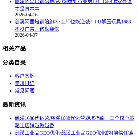
慈溪阿里培训陪跑/从0询盘到行业第13！1688运营靠谱
才是真本事
2026-04-16
慈溪阿里培训陪跑/小工厂也能逆袭！PU解压玩具1688
不投广告，询盘翻倍
2026-04-07
相关产品
分类目录
客户案例
奥凯日记
常见问题
最新资讯
慈溪1688代运营/慈溪1688代运营避坑指南：三个核心策
略让店铺越做越香
慈溪工业品GEO优化/慈溪工业品GEO优化的4层信任链