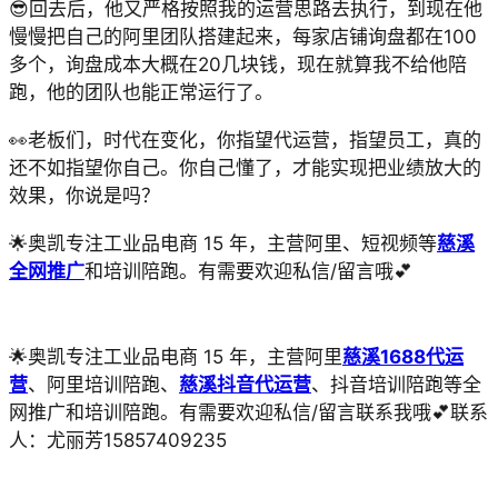
😎回去后，他又严格按照我的运营思路去执行，到现在他
慢慢把自己的阿里团队搭建起来，每家店铺询盘都在100
多个，询盘成本大概在20几块钱，现在就算我不给他陪
跑，他的团队也能正常运行了。
👀老板们，时代在变化，你指望代运营，指望员工，真的
还不如指望你自己。你自己懂了，才能实现把业绩放大的
效果，你说是吗？
🌟奥凯专注工业品电商 15 年，主营阿里、短视频等
慈溪
全网推广
和培训陪跑。有需要欢迎私信/留言哦💕
🌟奥凯专注工业品电商 15 年，主营阿里
慈溪1688代运
营
、阿里培训陪跑、
慈溪抖音代运营
、抖音培训陪跑等全
网推广和培训陪跑。有需要欢迎私信/留言联系我哦💕联系
人：尤丽芳15857409235